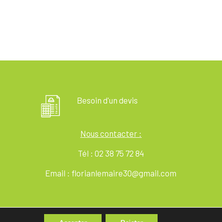
Besoin d'un devis
Nous contacter :
Tél : 02 38 75 72 84
Email : florianlemaire30@gmail.com