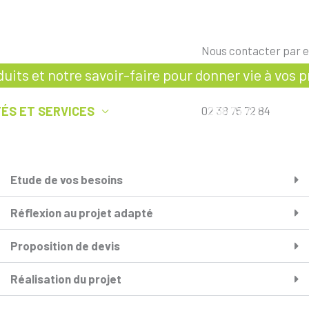
Nous contacter par e
duits et notre savoir-faire pour donner vie à vos p
TÉS ET SERVICES
RÉALISATIONS
02 38 75 72 84
CONTACT
Etude de vos besoins
Réflexion au projet adapté
Proposition de devis
Réalisation du projet