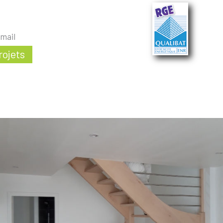
mail
rojets