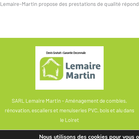
Lemaire-Martin propose des prestations de qualité répond
SARL Lemaire Martin – Aménagement de combles,
rénovation, escaliers et menuiseries PVC, bois et alu dans
le Loiret
Nous utilisons des cookies pour vous of